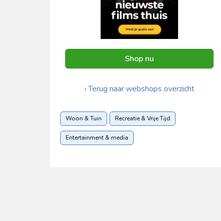
Shop nu
‹ Terug naar webshops overzicht
Woon & Tuin
Recreatie & Vrije Tijd
Entertainment & media