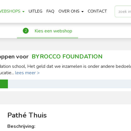
WEBSHOPS
UITLEG
FAQ
OVER ONS
CONTACT
Kies een webshop
2
oppen voor
BYROCCO FOUNDATION
tion school, Het geld dat we inzamelen is onder andere bedoel
catie...
lees meer >
Pathé Thuis
Beschrijving: