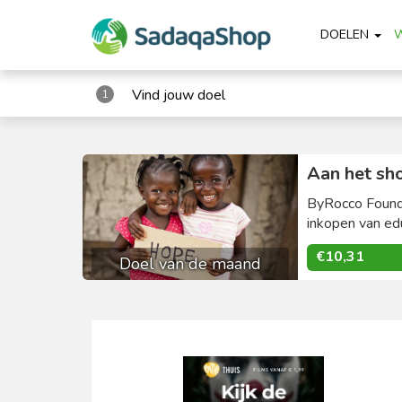
DOELEN
Vind jouw doel
1
Aan het sh
ByRocco Founda
inkopen van edu
€10,31
Doel van de maand