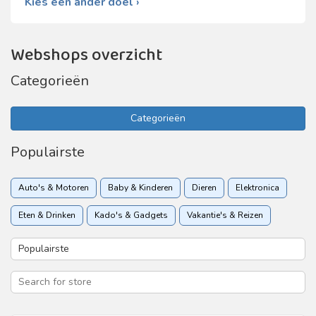
Kies een ander doel ›
Webshops overzicht
Categorieën
Categorieën
Populairste
Auto's & Motoren
Baby & Kinderen
Dieren
Elektronica
Eten & Drinken
Kado's & Gadgets
Vakantie's & Reizen
Woon & Tuin