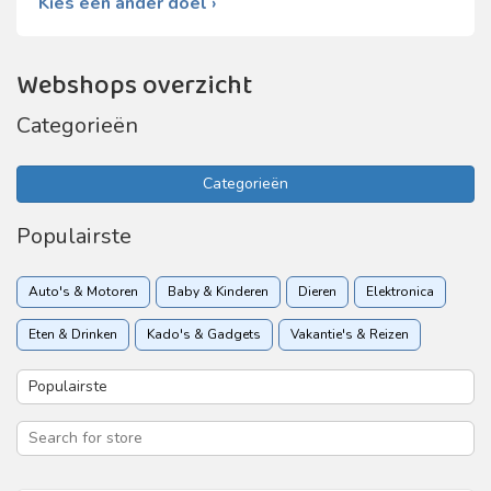
Kies een ander doel ›
Webshops overzicht
Categorieën
Categorieën
Populairste
Auto's & Motoren
Baby & Kinderen
Dieren
Elektronica
Eten & Drinken
Kado's & Gadgets
Vakantie's & Reizen
Woon & Tuin