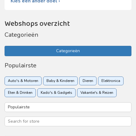
Kies een ander doel ›
Webshops overzicht
Categorieën
Categorieën
Populairste
Auto's & Motoren
Baby & Kinderen
Dieren
Elektronica
Eten & Drinken
Kado's & Gadgets
Vakantie's & Reizen
Woon & Tuin